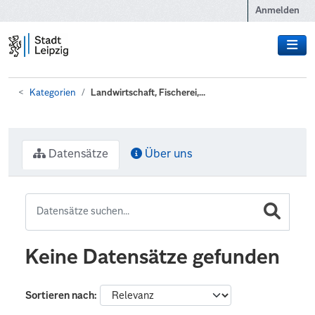
Zum Hauptinhalt wechseln
Anmelden
Kategorien
Landwirtschaft, Fischerei,...
Datensätze
Über uns
Keine Datensätze gefunden
Sortieren nach