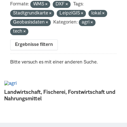
Formate:
WMS
DXF
Tags:
Stadtgrundkarte
LeipziGIS
lokal
Geobasisdaten
Kategorien:
agri
tech
Ergebnisse filtern
Bitte versuch es mit einer anderen Suche.
Landwirtschaft, Fischerei, Forstwirtschaft und
Nahrungsmittel