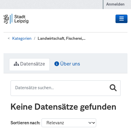
Zum Hauptinhalt wechseln
Anmelden
Kategorien
Landwirtschaft, Fischerei,...
Datensätze
Über uns
Keine Datensätze gefunden
Sortieren nach