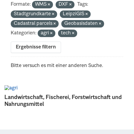
Formate:
WMS
DXF
Tags:
Stadtgrundkarte
LeipziGIS
Cadastral parcels
Geobasisdaten
Kategorien:
agri
tech
Ergebnisse filtern
Bitte versuch es mit einer anderen Suche.
Landwirtschaft, Fischerei, Forstwirtschaft und
Nahrungsmittel