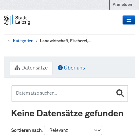
Zum Hauptinhalt wechseln
Anmelden
Kategorien
Landwirtschaft, Fischerei,...
Datensätze
Über uns
Keine Datensätze gefunden
Sortieren nach