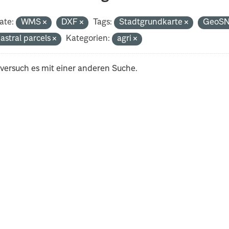
ate:
WMS
DXF
Tags:
Stadtgrundkarte
GeoS
astral parcels
Kategorien:
agri
 versuch es mit einer anderen Suche.