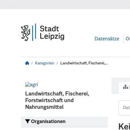
Zum Hauptinhalt wechseln
Datensätze
O
Kategorien
Landwirtschaft, Fischerei,...
Landwirtschaft, Fischerei,
Forstwirtschaft und
Nahrungsmittel
Organisationen
Ke