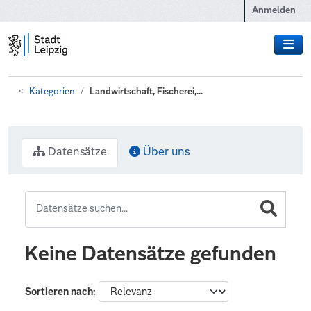
Zum Hauptinhalt wechseln
Anmelden
Kategorien
Landwirtschaft, Fischerei,...
Datensätze
Über uns
Keine Datensätze gefunden
Sortieren nach