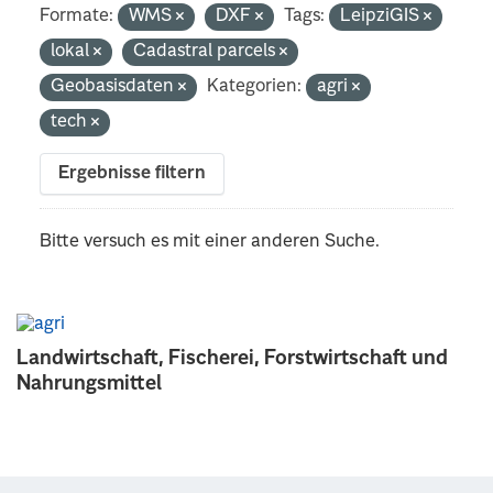
Formate:
WMS
DXF
Tags:
LeipziGIS
lokal
Cadastral parcels
Geobasisdaten
Kategorien:
agri
tech
Ergebnisse filtern
Bitte versuch es mit einer anderen Suche.
Landwirtschaft, Fischerei, Forstwirtschaft und
Nahrungsmittel