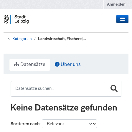
Zum Hauptinhalt wechseln
Anmelden
Kategorien
Landwirtschaft, Fischerei,...
Datensätze
Über uns
Keine Datensätze gefunden
Sortieren nach