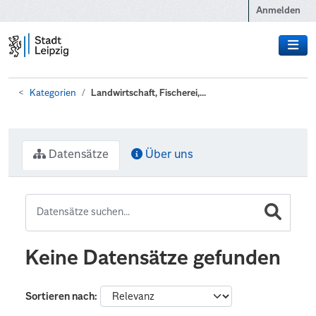
Zum Hauptinhalt wechseln
Anmelden
Kategorien
Landwirtschaft, Fischerei,...
Datensätze
Über uns
Keine Datensätze gefunden
Sortieren nach