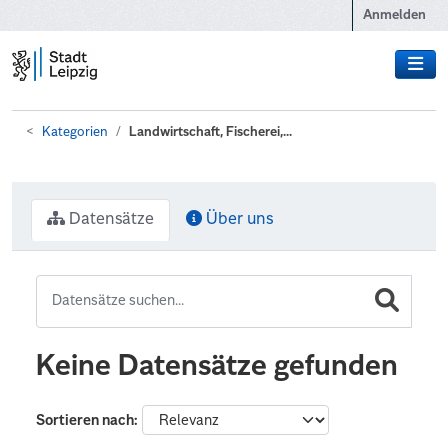
Zum Hauptinhalt wechseln
Anmelden
Kategorien
Landwirtschaft, Fischerei,...
Datensätze
Über uns
Keine Datensätze gefunden
Sortieren nach