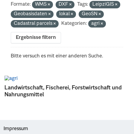
Formate:
WMS
DXF
Tags:
LeipziGIS
Geobasisdaten
lokal
GeoSN
Cadastral parcels
Kategorien:
agri
Ergebnisse filtern
Bitte versuch es mit einer anderen Suche.
Landwirtschaft, Fischerei, Forstwirtschaft und
Nahrungsmittel
Impressum