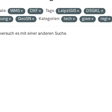
ate:
WMS
DXF
Tags:
LeipziGIS
DSGKL
nung
GeoSN
Kategorien:
tech
gove
regi
 versuch es mit einer anderen Suche.