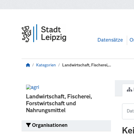
Zum Hauptinhalt wechseln
Datensätze
O
Kategorien
Landwirtschaft, Fischerei,...
Landwirtschaft, Fischerei,
Forstwirtschaft und
Nahrungsmittel
Organisationen
Ke