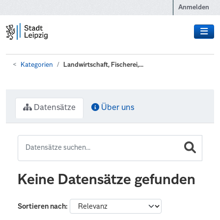
Zum Hauptinhalt wechseln
Anmelden
Kategorien
Landwirtschaft, Fischerei,...
Datensätze
Über uns
Keine Datensätze gefunden
Sortieren nach