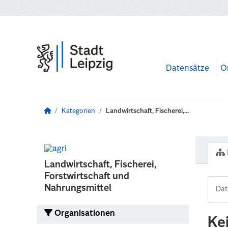
Zum Hauptinhalt wechseln
Datensätze
O
Kategorien
Landwirtschaft, Fischerei,...
Landwirtschaft, Fischerei,
Forstwirtschaft und
Nahrungsmittel
Organisationen
Ke