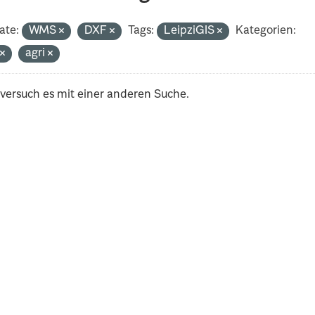
ate:
WMS
DXF
Tags:
LeipziGIS
Kategorien:
t
agri
 versuch es mit einer anderen Suche.