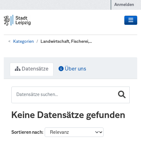
Zum Hauptinhalt wechseln
Anmelden
Kategorien
Landwirtschaft, Fischerei,...
Datensätze
Über uns
Keine Datensätze gefunden
Sortieren nach