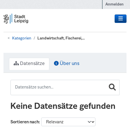
Zum Hauptinhalt wechseln
Anmelden
Kategorien
Landwirtschaft, Fischerei,...
Datensätze
Über uns
Keine Datensätze gefunden
Sortieren nach