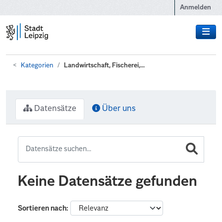
Zum Hauptinhalt wechseln
Anmelden
Kategorien
Landwirtschaft, Fischerei,...
Datensätze
Über uns
Keine Datensätze gefunden
Sortieren nach