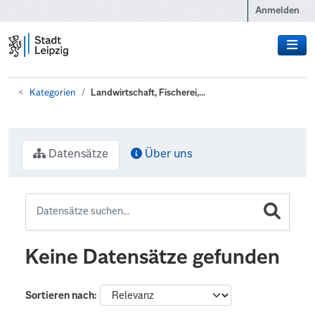
Zum Hauptinhalt wechseln
Anmelden
Kategorien
Landwirtschaft, Fischerei,...
Datensätze
Über uns
Keine Datensätze gefunden
Sortieren nach