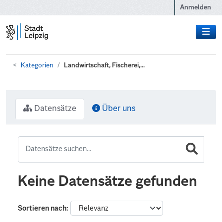
Zum Hauptinhalt wechseln
Anmelden
Kategorien
Landwirtschaft, Fischerei,...
Datensätze
Über uns
Keine Datensätze gefunden
Sortieren nach