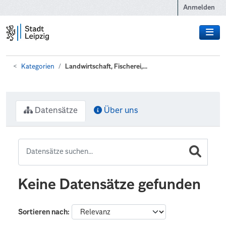
Zum Hauptinhalt wechseln
Anmelden
Kategorien
Landwirtschaft, Fischerei,...
Datensätze
Über uns
Keine Datensätze gefunden
Sortieren nach