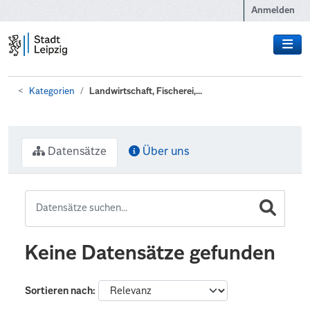
Zum Hauptinhalt wechseln
Anmelden
Kategorien
Landwirtschaft, Fischerei,...
Datensätze
Über uns
Keine Datensätze gefunden
Sortieren nach