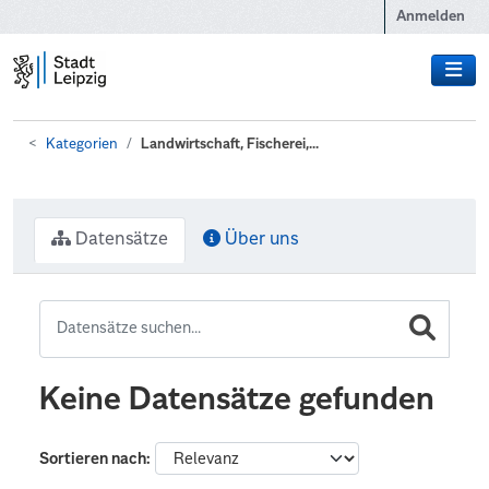
Zum Hauptinhalt wechseln
Anmelden
Kategorien
Landwirtschaft, Fischerei,...
Datensätze
Über uns
Keine Datensätze gefunden
Sortieren nach