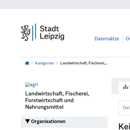
Zum Hauptinhalt wechseln
Datensätze
O
Kategorien
Landwirtschaft, Fischerei,...
Landwirtschaft, Fischerei,
Forstwirtschaft und
Nahrungsmittel
Organisationen
Ke