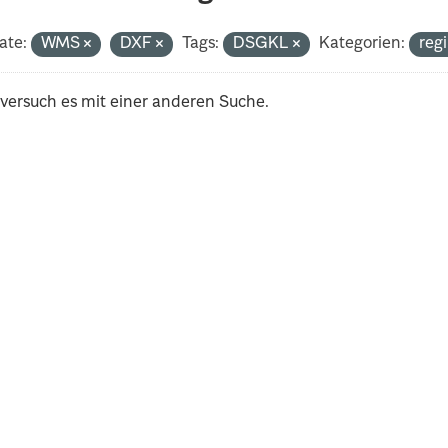
ate:
WMS
DXF
Tags:
DSGKL
Kategorien:
reg
 versuch es mit einer anderen Suche.