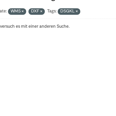
ate:
WMS
DXF
Tags:
DSGKL
 versuch es mit einer anderen Suche.