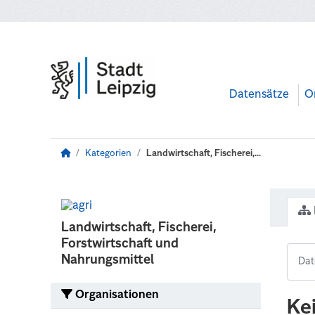
Zum Hauptinhalt wechseln
Datensätze
O
Kategorien
Landwirtschaft, Fischerei,...
Landwirtschaft, Fischerei,
Forstwirtschaft und
Nahrungsmittel
Organisationen
Ke