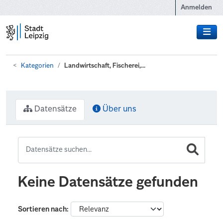
Zum Hauptinhalt wechseln
Anmelden
Kategorien
Landwirtschaft, Fischerei,...
Datensätze
Über uns
Keine Datensätze gefunden
Sortieren nach