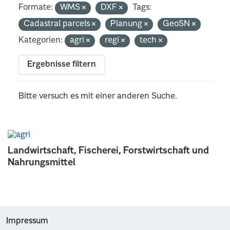
Formate:
WMS
DXF
Tags:
Cadastral parcels
Planung
GeoSN
Kategorien:
agri
regi
tech
Ergebnisse filtern
Bitte versuch es mit einer anderen Suche.
Landwirtschaft, Fischerei, Forstwirtschaft und
Nahrungsmittel
Impressum