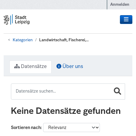
Zum Hauptinhalt wechseln
Anmelden
Kategorien
Landwirtschaft, Fischerei,...
Datensätze
Über uns
Keine Datensätze gefunden
Sortieren nach