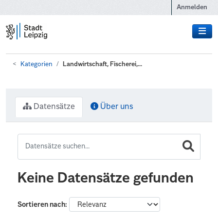
Zum Hauptinhalt wechseln
Anmelden
Kategorien
Landwirtschaft, Fischerei,...
Datensätze
Über uns
Keine Datensätze gefunden
Sortieren nach