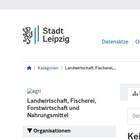
Zum Hauptinhalt wechseln
Datensätze
O
Kategorien
Landwirtschaft, Fischerei,...
Landwirtschaft, Fischerei,
Forstwirtschaft und
Nahrungsmittel
Organisationen
Ke