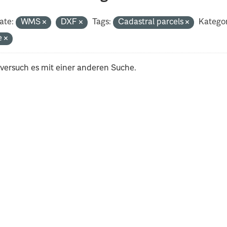
ate:
WMS
DXF
Tags:
Cadastral parcels
Kategor
e
 versuch es mit einer anderen Suche.