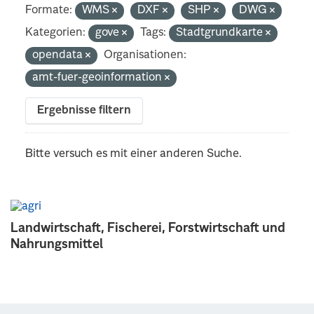
Formate:
WMS
DXF
SHP
DWG
Kategorien:
gove
Tags:
Stadtgrundkarte
opendata
Organisationen:
amt-fuer-geoinformation
Ergebnisse filtern
Bitte versuch es mit einer anderen Suche.
Landwirtschaft, Fischerei, Forstwirtschaft und
Nahrungsmittel