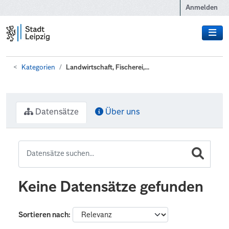
Zum Hauptinhalt wechseln
Anmelden
Kategorien
Landwirtschaft, Fischerei,...
Datensätze
Über uns
Keine Datensätze gefunden
Sortieren nach