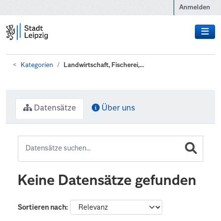
Zum Hauptinhalt wechseln
Anmelden
Kategorien
Landwirtschaft, Fischerei,...
Datensätze
Über uns
Keine Datensätze gefunden
Sortieren nach