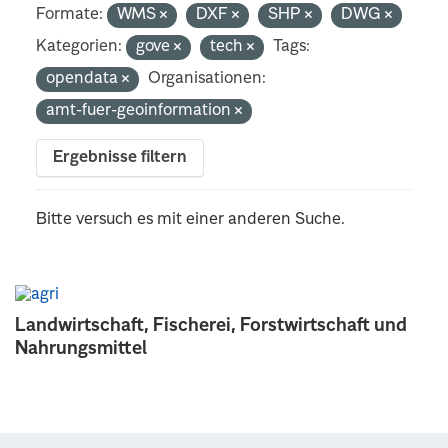
Formate:
WMS
DXF
SHP
DWG
Kategorien:
gove
tech
Tags:
opendata
Organisationen:
amt-fuer-geoinformation
Ergebnisse filtern
Bitte versuch es mit einer anderen Suche.
Landwirtschaft, Fischerei, Forstwirtschaft und
Nahrungsmittel