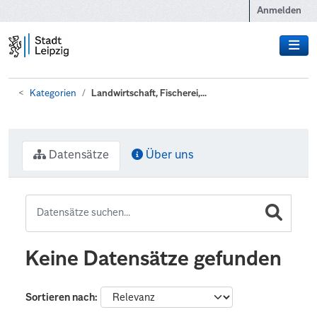
Zum Hauptinhalt wechseln
Anmelden
Kategorien
Landwirtschaft, Fischerei,...
Datensätze
Über uns
Keine Datensätze gefunden
Sortieren nach