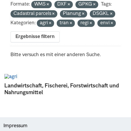
Formate:
WMS
DXF
GPKG
Tags:
Cadastral parcels
Planung
DSGKL
Kategorien:
agri
tran
regi
envi
Ergebnisse filtern
Bitte versuch es mit einer anderen Suche.
Landwirtschaft, Fischerei, Forstwirtschaft und
Nahrungsmittel
Impressum