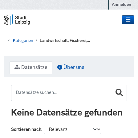
Zum Hauptinhalt wechseln
Anmelden
Kategorien
Landwirtschaft, Fischerei,...
Datensätze
Über uns
Keine Datensätze gefunden
Sortieren nach