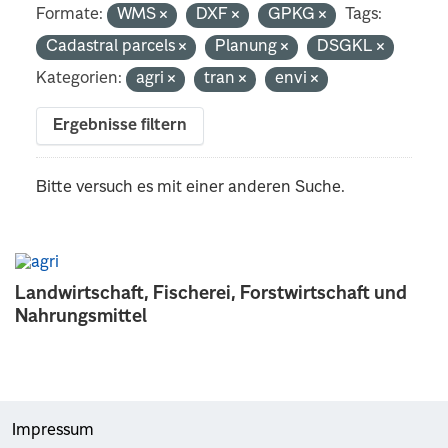
Formate:
WMS
DXF
GPKG
Tags:
Cadastral parcels
Planung
DSGKL
Kategorien:
agri
tran
envi
Ergebnisse filtern
Bitte versuch es mit einer anderen Suche.
Landwirtschaft, Fischerei, Forstwirtschaft und
Nahrungsmittel
Impressum