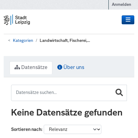
Zum Hauptinhalt wechseln
Anmelden
Kategorien
Landwirtschaft, Fischerei,...
Datensätze
Über uns
Keine Datensätze gefunden
Sortieren nach