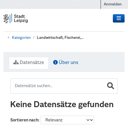
Zum Hauptinhalt wechseln
Anmelden
Kategorien
Landwirtschaft, Fischerei,...
Datensätze
Über uns
Keine Datensätze gefunden
Sortieren nach