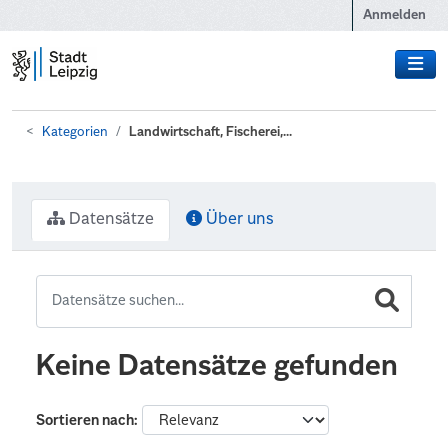
Zum Hauptinhalt wechseln
Anmelden
Kategorien
Landwirtschaft, Fischerei,...
Datensätze
Über uns
Keine Datensätze gefunden
Sortieren nach