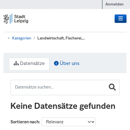
Zum Hauptinhalt wechseln
Anmelden
Kategorien
Landwirtschaft, Fischerei,...
Datensätze
Über uns
Keine Datensätze gefunden
Sortieren nach