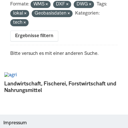
Formate:
WMS
DXF
DWG
Tags:
lokal
Geobasisdaten
Kategorien:
tech
Ergebnisse filtern
Bitte versuch es mit einer anderen Suche.
Landwirtschaft, Fischerei, Forstwirtschaft und
Nahrungsmittel
Impressum