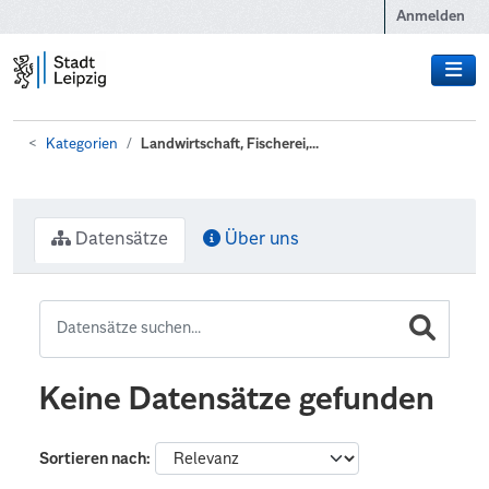
Zum Hauptinhalt wechseln
Anmelden
Kategorien
Landwirtschaft, Fischerei,...
Datensätze
Über uns
Keine Datensätze gefunden
Sortieren nach