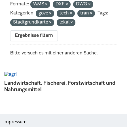
Formate:
WMS
DXF
DWG
Kategorien:
gove
tech
tran
Tags:
Stadtgrundkarte
lokal
Ergebnisse filtern
Bitte versuch es mit einer anderen Suche.
Landwirtschaft, Fischerei, Forstwirtschaft und
Nahrungsmittel
Impressum