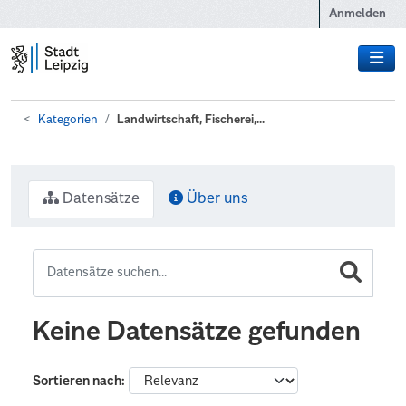
Zum Hauptinhalt wechseln
Anmelden
Kategorien
Landwirtschaft, Fischerei,...
Datensätze
Über uns
Keine Datensätze gefunden
Sortieren nach