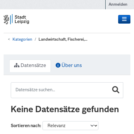
Zum Hauptinhalt wechseln
Anmelden
Kategorien
Landwirtschaft, Fischerei,...
Datensätze
Über uns
Keine Datensätze gefunden
Sortieren nach