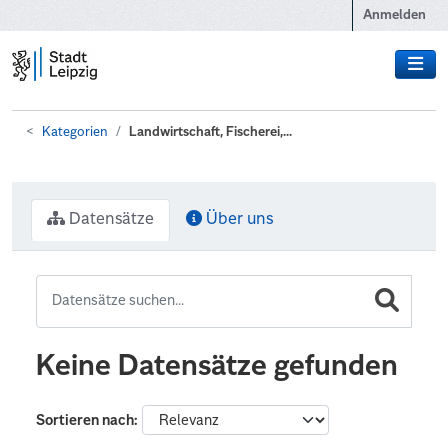
Zum Hauptinhalt wechseln
Anmelden
Kategorien
Landwirtschaft, Fischerei,...
Datensätze
Über uns
Keine Datensätze gefunden
Sortieren nach