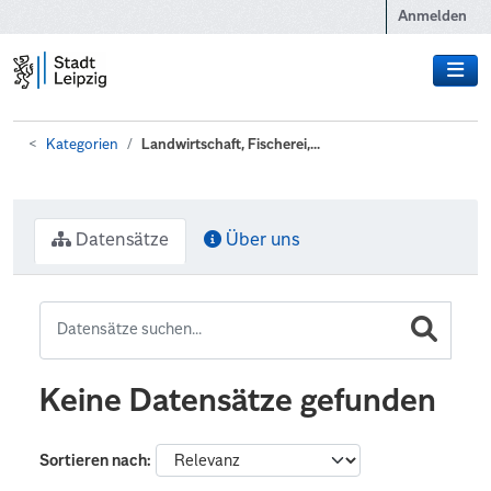
Zum Hauptinhalt wechseln
Anmelden
Kategorien
Landwirtschaft, Fischerei,...
Datensätze
Über uns
Keine Datensätze gefunden
Sortieren nach