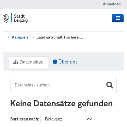
Zum Hauptinhalt wechseln
Anmelden
Kategorien
Landwirtschaft, Fischerei,...
Datensätze
Über uns
Keine Datensätze gefunden
Sortieren nach