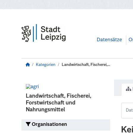
Zum Hauptinhalt wechseln
Datensätze
O
Kategorien
Landwirtschaft, Fischerei,...
Landwirtschaft, Fischerei,
Forstwirtschaft und
Nahrungsmittel
Organisationen
Ke