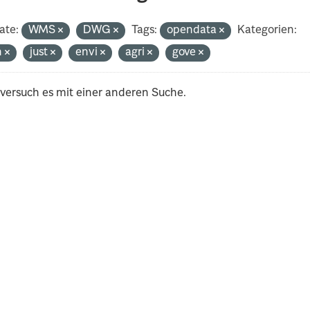
ate:
WMS
DWG
Tags:
opendata
Kategorien:
h
just
envi
agri
gove
 versuch es mit einer anderen Suche.