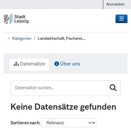
Zum Hauptinhalt wechseln
Anmelden
Kategorien
Landwirtschaft, Fischerei,...
Datensätze
Über uns
Keine Datensätze gefunden
Sortieren nach