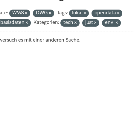
ate:
WMS
DWG
Tags:
lokal
opendata
basisdaten
Kategorien:
tech
just
envi
 versuch es mit einer anderen Suche.