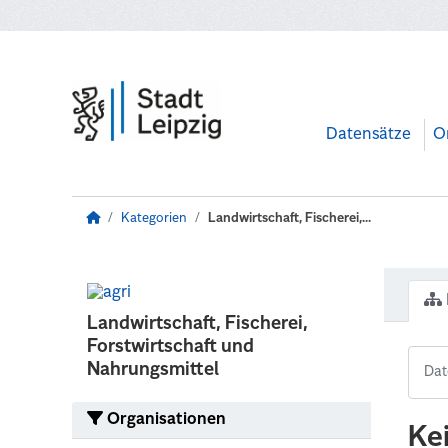
Zum Hauptinhalt wechseln
Datensätze
O
Kategorien
Landwirtschaft, Fischerei,...
Landwirtschaft, Fischerei,
Forstwirtschaft und
Nahrungsmittel
Organisationen
Ke