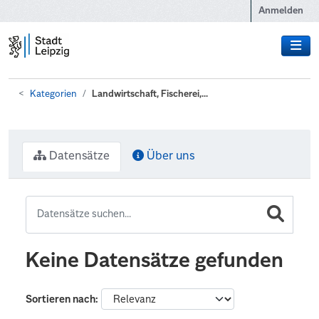
Zum Hauptinhalt wechseln
Anmelden
Kategorien
Landwirtschaft, Fischerei,...
Datensätze
Über uns
Keine Datensätze gefunden
Sortieren nach