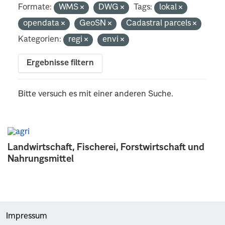
Formate:
WMS
DWG
Tags:
lokal
opendata
GeoSN
Cadastral parcels
Kategorien:
regi
envi
Ergebnisse filtern
Bitte versuch es mit einer anderen Suche.
Landwirtschaft, Fischerei, Forstwirtschaft und
Nahrungsmittel
Impressum