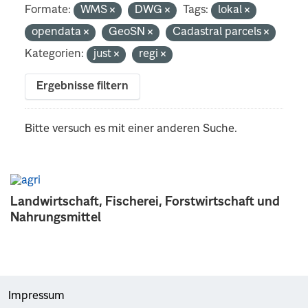
Formate:
WMS
DWG
Tags:
lokal
opendata
GeoSN
Cadastral parcels
Kategorien:
just
regi
Ergebnisse filtern
Bitte versuch es mit einer anderen Suche.
Landwirtschaft, Fischerei, Forstwirtschaft und
Nahrungsmittel
Impressum