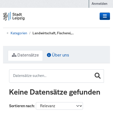
Zum Hauptinhalt wechseln
Anmelden
Kategorien
Landwirtschaft, Fischerei,...
Datensätze
Über uns
Keine Datensätze gefunden
Sortieren nach