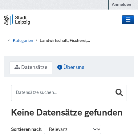
Zum Hauptinhalt wechseln
Anmelden
Kategorien
Landwirtschaft, Fischerei,...
Datensätze
Über uns
Keine Datensätze gefunden
Sortieren nach