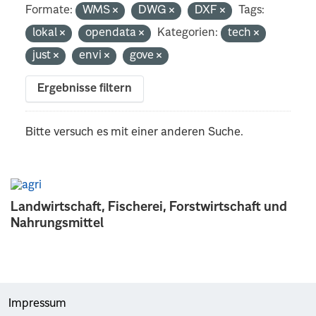
Formate:
WMS
DWG
DXF
Tags:
lokal
opendata
Kategorien:
tech
just
envi
gove
Ergebnisse filtern
Bitte versuch es mit einer anderen Suche.
Landwirtschaft, Fischerei, Forstwirtschaft und
Nahrungsmittel
Impressum