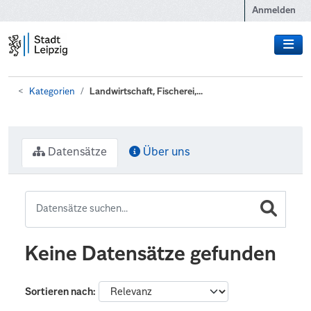
Zum Hauptinhalt wechseln
Anmelden
Kategorien
Landwirtschaft, Fischerei,...
Datensätze
Über uns
Keine Datensätze gefunden
Sortieren nach