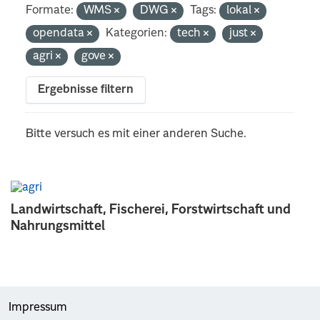
Formate:
WMS
DWG
Tags:
lokal
opendata
Kategorien:
tech
just
agri
gove
Ergebnisse filtern
Bitte versuch es mit einer anderen Suche.
Landwirtschaft, Fischerei, Forstwirtschaft und
Nahrungsmittel
Impressum