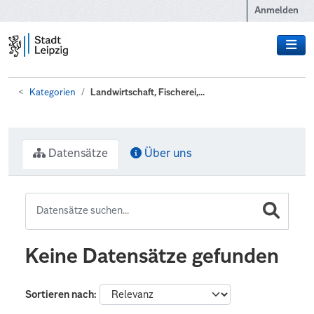
Zum Hauptinhalt wechseln
Anmelden
Kategorien
Landwirtschaft, Fischerei,...
Datensätze
Über uns
Keine Datensätze gefunden
Sortieren nach