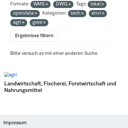
Formate:
WMS
DWG
Tags:
lokal
opendata
Kategorien:
tech
envi
agri
gove
Ergebnisse filtern
Bitte versuch es mit einer anderen Suche.
Landwirtschaft, Fischerei, Forstwirtschaft und
Nahrungsmittel
Impressum