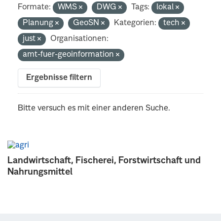
Formate:
WMS
DWG
Tags:
lokal
Planung
GeoSN
Kategorien:
tech
just
Organisationen:
amt-fuer-geoinformation
Ergebnisse filtern
Bitte versuch es mit einer anderen Suche.
Landwirtschaft, Fischerei, Forstwirtschaft und
Nahrungsmittel