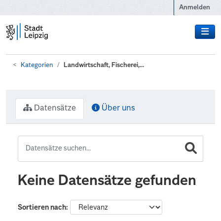
Zum Hauptinhalt wechseln
Anmelden
Kategorien
Landwirtschaft, Fischerei,...
Datensätze
Über uns
Keine Datensätze gefunden
Sortieren nach