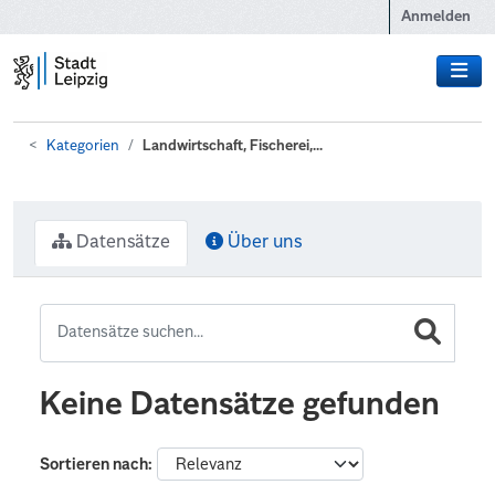
Zum Hauptinhalt wechseln
Anmelden
Kategorien
Landwirtschaft, Fischerei,...
Datensätze
Über uns
Keine Datensätze gefunden
Sortieren nach