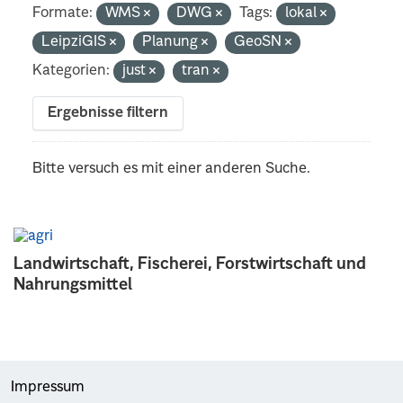
Formate:
WMS
DWG
Tags:
lokal
LeipziGIS
Planung
GeoSN
Kategorien:
just
tran
Ergebnisse filtern
Bitte versuch es mit einer anderen Suche.
Landwirtschaft, Fischerei, Forstwirtschaft und
Nahrungsmittel
Impressum