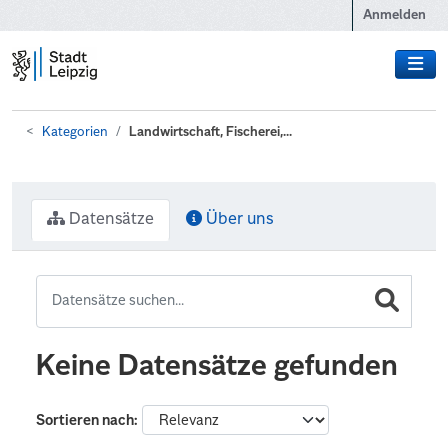
Zum Hauptinhalt wechseln
Anmelden
Kategorien
Landwirtschaft, Fischerei,...
Datensätze
Über uns
Keine Datensätze gefunden
Sortieren nach